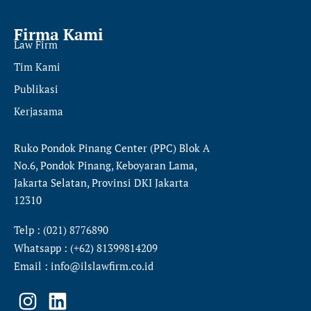
Firma Kami
Law Firm
Tim Kami
Publikasi
Kerjasama
Ruko Pondok Pinang Center (PPC) Blok A
No.6, Pondok Pinang, Keboyaran Lama,
Jakarta Selatan, Provinsi DKI Jakarta
12310
Telp : (021) 8776890
Whatsapp : (+62) 81399814209
Email : info@ilslawfirm.co.id
I
L