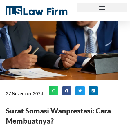
Skip
to
content
27 November 2024
Surat Somasi Wanprestasi: Cara
Membuatnya?