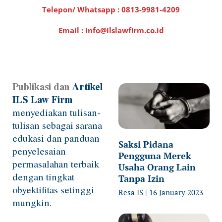
Telepon/ Whatsapp :
0813-9981-4209
Email : info@ilslawfirm.co.id
Publikasi dan
Artikel
Page
Page
Page
Page
Page
ILS Law Firm
menyediakan tulisan-
tulisan sebagai sarana
edukasi dan panduan
Saksi Pidana
penyelesaian
Pengguna Merek
permasalahan terbaik
Usaha Orang Lain
dengan tingkat
Tanpa Izin
obyektifitas setinggi
Resa IS
16 January 2023
mungkin.