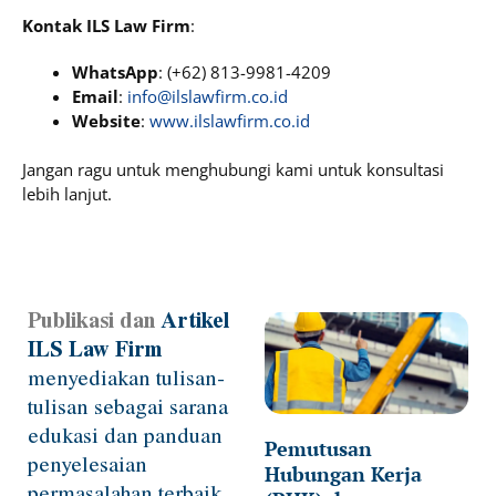
Kontak ILS Law Firm
:
WhatsApp
: (+62) 813-9981-4209
Email
:
info@ilslawfirm.co.id
Website
:
www.ilslawfirm.co.id
Jangan ragu untuk menghubungi kami untuk konsultasi
lebih lanjut.
Publikasi dan
Artikel
Page
Page
Page
Page
Page
ILS Law Firm
menyediakan tulisan-
tulisan sebagai sarana
edukasi dan panduan
Pemutusan
penyelesaian
Hubungan Kerja
permasalahan terbaik