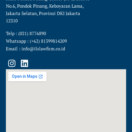
No.6, Pondok Pinang, Keboyaran Lama,
Jakarta Selatan, Provinsi DKI Jakarta
12310
Telp : (021) 8776890
Whatsapp : (+62) 81399814209
Email : info@ilslawfirm.co.id
I
L
n
i
s
n
t
k
a
e
g
d
r
i
a
n
m