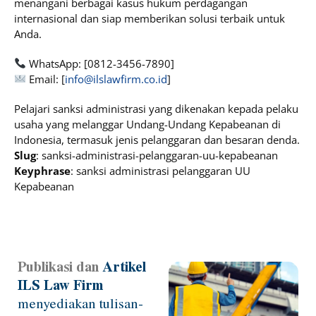
menangani berbagai kasus hukum perdagangan
internasional dan siap memberikan solusi terbaik untuk
Anda.
WhatsApp: [0812-3456-7890]
Email: [
info@ilslawfirm.co.id
]
Pelajari sanksi administrasi yang dikenakan kepada pelaku
usaha yang melanggar Undang-Undang Kepabeanan di
Indonesia, termasuk jenis pelanggaran dan besaran denda.
Slug
: sanksi-administrasi-pelanggaran-uu-kepabeanan
Keyphrase
: sanksi administrasi pelanggaran UU
Kepabeanan
Publikasi dan
Artikel
Page
Page
Page
Page
Page
ILS Law Firm
menyediakan tulisan-