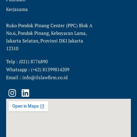
Kerjasama
Ruko Pondok Pinang Center (PPC) Blok A
No.6, Pondok Pinang, Keboyaran Lama,
Jakarta Selatan, Provinsi DKI Jakarta
12310
Telp : (021) 8776890
Whatsapp : (+62) 81399814209
Email : info@ilslawfirm.co.id
I
L
n
i
s
n
t
k
a
e
g
d