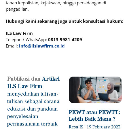
tahap kepolisian, kejaksaan, hingga persidangan di
pengadilan.
Hubungi kami sekarang juga untuk konsultasi hukum:
ILS Law Firm
Telepon / WhatsApp:
0813-9981-4209
Email:
info@ilslawfirm.co.id
Publikasi dan
Artikel
Page
Page
Page
Page
Page
ILS Law Firm
menyediakan tulisan-
tulisan sebagai sarana
edukasi dan panduan
PKWT atau PKWTT:
penyelesaian
Lebih Baik Mana ?
permasalahan terbaik
Resa IS
19 February 2023