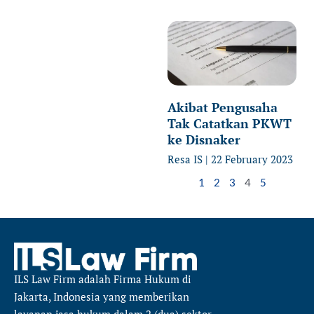
Akibat Pengusaha
Tak Catatkan PKWT
ke Disnaker
Resa IS
22 February 2023
1
2
3
4
5
ILS Law Firm
adalah Firma Hukum di
Jakarta, Indonesia yang memberikan
layanan jasa hukum dalam 2 (dua) sektor