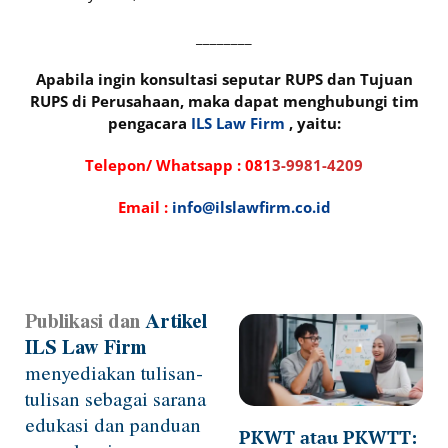
________
Apabila ingin konsultasi seputar RUPS dan Tujuan
RUPS di Perusahaan, maka dapat menghubungi tim
pengacara
ILS Law Firm
, yaitu:
Telepon/ Whatsapp :
081
3-9981-4209
Email :
info@ilslawfirm.co.id
Publikasi dan
Artikel
Page
Page
Page
Page
Page
ILS Law Firm
menyediakan tulisan-
tulisan sebagai sarana
edukasi dan panduan
PKWT atau PKWTT: