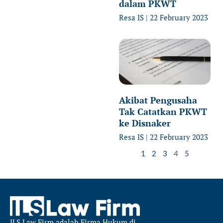
dalam PKWT
Resa IS
22 February 2023
Akibat Pengusaha
Tak Catatkan PKWT
ke Disnaker
Resa IS
22 February 2023
1
2
3
4
5
ILS Law Firm
adalah Firma Hukum di