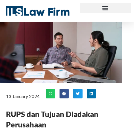
Skip
to
content
13 January 2024
RUPS dan Tujuan Diadakan
Perusahaan