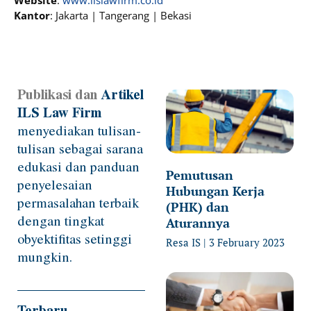
Kantor
: Jakarta | Tangerang | Bekasi
Publikasi dan
Artikel
Page
Page
Page
Page
Page
ILS Law Firm
menyediakan tulisan-
tulisan sebagai sarana
edukasi dan panduan
Pemutusan
penyelesaian
Hubungan Kerja
permasalahan terbaik
(PHK) dan
dengan tingkat
Aturannya
obyektifitas setinggi
Resa IS
3 February 2023
mungkin.
Terbaru