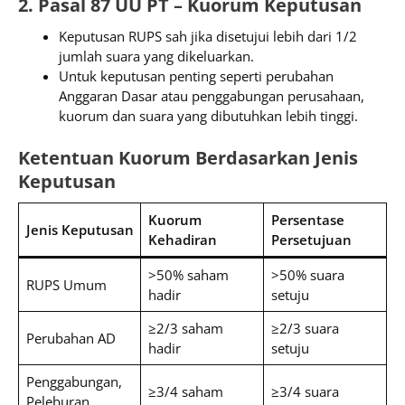
2. Pasal 87 UU PT – Kuorum Keputusan
Keputusan RUPS sah jika disetujui lebih dari 1/2
jumlah suara yang dikeluarkan.
Untuk keputusan penting seperti perubahan
Anggaran Dasar atau penggabungan perusahaan,
kuorum dan suara yang dibutuhkan lebih tinggi.
Ketentuan Kuorum Berdasarkan Jenis
Keputusan
Kuorum
Persentase
Jenis Keputusan
Kehadiran
Persetujuan
>50% saham
>50% suara
RUPS Umum
hadir
setuju
≥2/3 saham
≥2/3 suara
Perubahan AD
hadir
setuju
Penggabungan,
≥3/4 saham
≥3/4 suara
Peleburan,