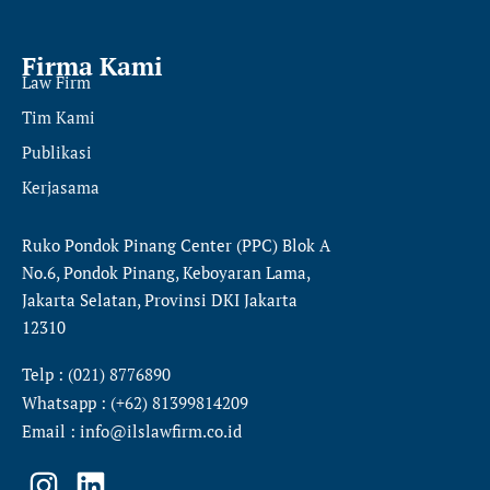
Firma Kami
Law Firm
Tim Kami
Publikasi
Kerjasama
Ruko Pondok Pinang Center (PPC) Blok A
No.6, Pondok Pinang, Keboyaran Lama,
Jakarta Selatan, Provinsi DKI Jakarta
12310
Telp : (021) 8776890
Whatsapp : (+62) 81399814209
Email : info@ilslawfirm.co.id
I
L