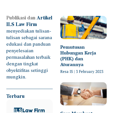
Publikasi dan
Artikel
Page
Page
Page
Page
Page
ILS Law Firm
menyediakan tulisan-
tulisan sebagai sarana
edukasi dan panduan
Pemutusan
penyelesaian
Hubungan Kerja
permasalahan terbaik
(PHK) dan
dengan tingkat
Aturannya
obyektifitas setinggi
Resa IS
3 February 2023
mungkin.
Terbaru