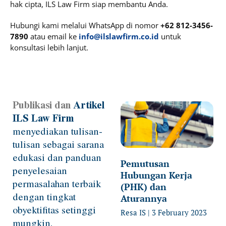
hak cipta, ILS Law Firm siap membantu Anda.
Hubungi kami melalui WhatsApp di nomor
+62 812-3456-
7890
atau email ke
info@ilslawfirm.co.id
untuk
konsultasi lebih lanjut.
Publikasi dan
Artikel
Page
Page
Page
Page
Page
ILS Law Firm
menyediakan tulisan-
tulisan sebagai sarana
edukasi dan panduan
Pemutusan
penyelesaian
Hubungan Kerja
permasalahan terbaik
(PHK) dan
dengan tingkat
Aturannya
obyektifitas setinggi
Resa IS
3 February 2023
mungkin.