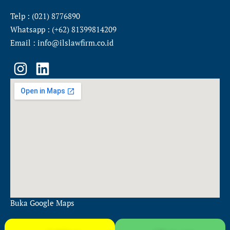
Telp : (021) 8776890
Whatsapp : (+62) 81399814209
Email : info@ilslawfirm.co.id
I
L
n
i
s
n
t
k
a
e
g
d
r
i
a
n
m
Buka Google Maps