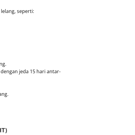
elang, seperti:
ng.
dengan jeda 15 hari antar-
ang.
HT)