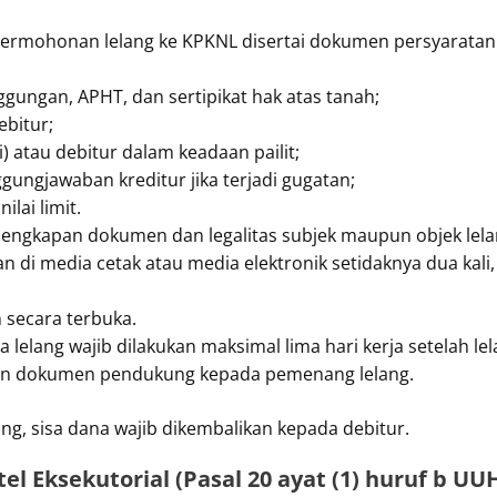
ermohonan lelang ke KPKNL disertai dokumen persyaratan l
nggungan, APHT, dan sertipikat hak atas tanah;
ebitur;
) atau debitur dalam keadaan pailit;
gungjawaban kreditur jika terjadi gugatan;
ilai limit.
lengkapan dokumen dan legalitas subjek maupun objek lela
di media cetak atau media elektronik setidaknya dua kali, 
 secara terbuka.
elang wajib dilakukan maksimal lima hari kerja setelah lel
dan dokumen pendukung kepada pemenang lelang.
tang, sisa dana wajib dikembalikan kepada debitur.
el Eksekutorial (Pasal 20 ayat (1) huruf b UU