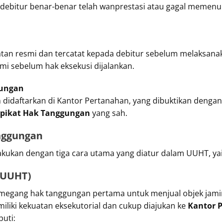
debitur benar-benar telah wanprestasi atau gagal memen
tan resmi dan tercatat kepada debitur sebelum melaksanaka
i sebelum hak eksekusi dijalankan.
gungan
didaftarkan di Kantor Pertanahan, yang dibuktikan dengan
ipikat Hak Tanggungan
yang sah.
nggungan
akukan dengan tiga cara utama yang diatur dalam UUHT, yai
6 UUHT)
pemegang hak tanggungan pertama untuk menjual objek ja
iliki kekuatan eksekutorial dan cukup diajukan ke
Kantor 
puti: