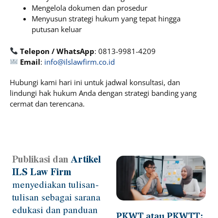
Mengelola dokumen dan prosedur
Menyusun strategi hukum yang tepat hingga
putusan keluar
Telepon / WhatsApp
: 0813-9981-4209
Email
:
info@ilslawfirm.co.id
Hubungi kami hari ini untuk jadwal konsultasi, dan
lindungi hak hukum Anda dengan strategi banding yang
cermat dan terencana.
Publikasi dan
Artikel
Page
Page
Page
Page
Page
ILS Law Firm
menyediakan tulisan-
tulisan sebagai sarana
edukasi dan panduan
PKWT atau PKWTT: