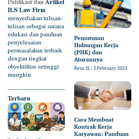
Publikasi dan
Artikel
Page
Page
Page
Page
Page
ILS Law Firm
menyediakan tulisan-
tulisan sebagai sarana
edukasi dan panduan
Pemutusan
penyelesaian
Hubungan Kerja
permasalahan terbaik
(PHK) dan
dengan tingkat
Aturannya
obyektifitas setinggi
Resa IS
3 February 2023
mungkin.
Terbaru
Cara Membuat
Kontrak Kerja
Karyawan: Panduan