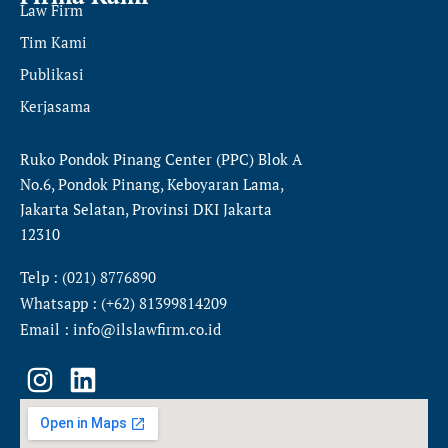
Law Firm
Tim Kami
Publikasi
Kerjasama
Ruko Pondok Pinang Center (PPC) Blok A
No.6, Pondok Pinang, Keboyaran Lama,
Jakarta Selatan, Provinsi DKI Jakarta
12310
Telp : (021) 8776890
Whatsapp : (+62) 81399814209
Email : info@ilslawfirm.co.id
I
L
n
i
s
n