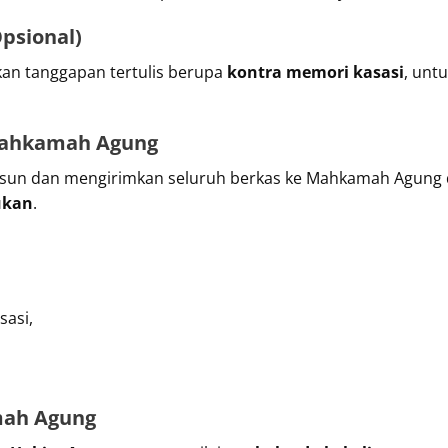
Opsional)
an tanggapan tertulis berupa
kontra memori kasasi
, unt
 Mahkamah Agung
usun dan mengirimkan seluruh berkas ke Mahkamah Agung 
ukan
.
asi,
mah Agung