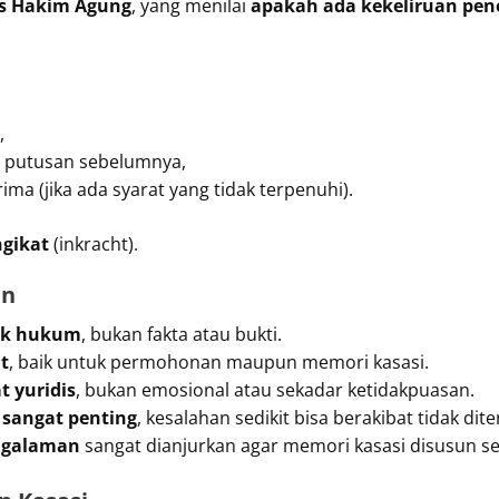
is Hakim Agung
, yang menilai
apakah ada kekeliruan pe
,
 putusan sebelumnya,
ima (jika ada syarat yang tidak terpenuhi).
ngikat
(inkracht).
an
pek hukum
, bukan fakta atau bukti.
t
, baik untuk permohonan maupun memori kasasi.
t yuridis
, bukan emosional atau sekadar ketidakpuasan.
 sangat penting
, kesalahan sedikit bisa berakibat tidak d
ngalaman
sangat dianjurkan agar memori kasasi disusun se