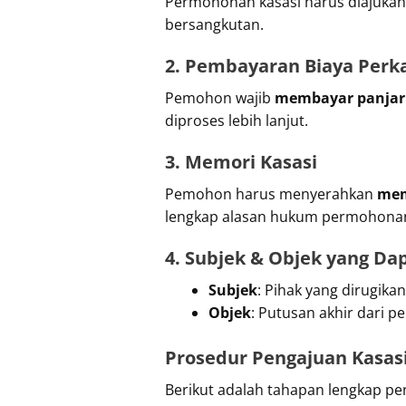
Permohonan kasasi harus diajuka
bersangkutan.
2. Pembayaran Biaya Perk
Pemohon wajib
membayar panjar 
diproses lebih lanjut.
3. Memori Kasasi
Pemohon harus menyerahkan
mem
lengkap alasan hukum permohonan
4. Subjek & Objek yang Da
Subjek
: Pihak yang dirugika
Objek
: Putusan akhir dari p
Prosedur Pengajuan Kasas
Berikut adalah tahapan lengkap pe