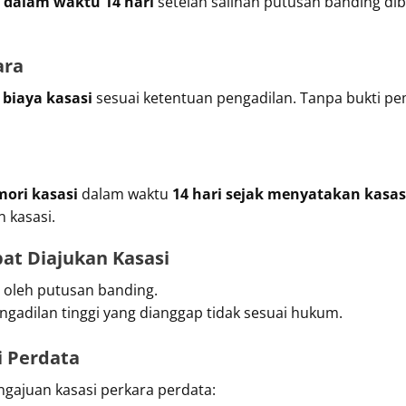
n
dalam waktu 14 hari
setelah salinan putusan banding di
ara
biaya kasasi
sesuai ketentuan pengadilan. Tanpa bukti p
ori kasasi
dalam waktu
14 hari sejak menyatakan kasas
 kasasi.
pat Diajukan Kasasi
n oleh putusan banding.
engadilan tinggi yang dianggap tidak sesuai hukum.
i Perdata
ngajuan kasasi perkara perdata: