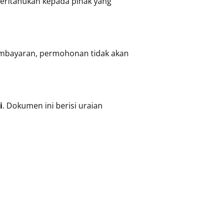
beritahukan kepada pihak yang
embayaran, permohonan tidak akan
i
. Dokumen ini berisi uraian