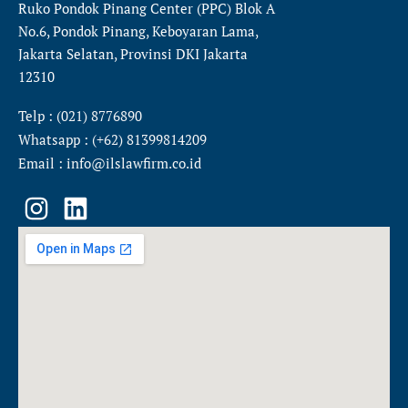
Ruko Pondok Pinang Center (PPC) Blok A
No.6, Pondok Pinang, Keboyaran Lama,
Jakarta Selatan, Provinsi DKI Jakarta
12310
Telp : (021) 8776890
Whatsapp : (+62) 81399814209
Email : info@ilslawfirm.co.id
I
L
n
i
s
n
t
k
a
e
g
d
r
i
a
n
m