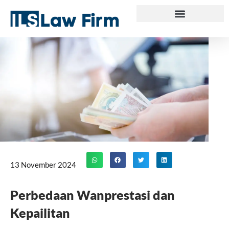
Skip
to
content
13 November 2024
Perbedaan Wanprestasi dan
Kepailitan