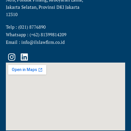
Jakarta Selatan, Provinsi DKI Jakarta
12310
Telp : (021) 8776890
Whatsapp : (+62) 81399814209
Email : info@ilslawfirm.co.id
I
L
n
i
s
n
t
k
a
e
g
d
r
i
a
n
m