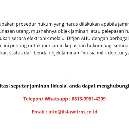
pakan prosedur hukum yang harus dilakukan apabila jamina
lunasan utang, musnahnya objek jaminan, atau pelepasan h
ukan secara elektronik melalui Ditjen AHU dengan berbagai
ni penting untuk menjamin kepastian hukum bagi semua p
kait status dari benda objek Jaminan Fidusia milik debitur 
_____
ltasi seputar jaminan fidusia, anda dapat menghubung
Telepon/ Whatsapp :
0813-9981-4209
Email : info@ilslawfirm.co.id