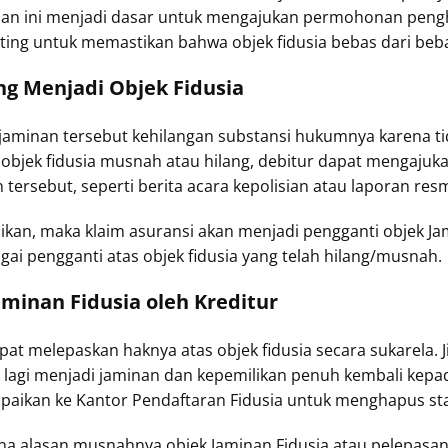
taan ini menjadi dasar untuk mengajukan permohonan peng
nting untuk memastikan bahwa objek fidusia bebas dari beb
g Menjadi Objek Fidusia
 jaminan tersebut kehilangan substansi hukumnya karena ti
ika objek fidusia musnah atau hilang, debitur dapat meng
tersebut, seperti berita acara kepolisian atau laporan resm
sikan, maka klaim asuransi akan menjadi pengganti objek Ja
gai pengganti atas objek fidusia yang telah hilang/musnah.
minan Fidusia oleh Kreditur
at melepaskan haknya atas objek fidusia secara sukarela. 
ak lagi menjadi jaminan dan kepemilikan penuh kembali kepad
ampaikan ke Kantor Pendaftaran Fidusia untuk menghapus st
a alasan musnahnya objek Jaminan Fidusia atau pelepasan 