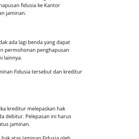
hapusan fidusia ke Kantor
an jaminan.
dak ada lagi benda yang dapat
ajukan permohonan penghapusan
i lainnya.
minan Fidusia tersebut dan kreditur
Jika kreditur melepaskan hak
a debitur. Pelepasan ini harus
atus jaminan.
hak atas Jaminan Fidusia oleh