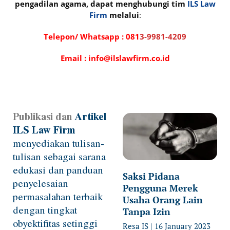
pengadilan agama, dapat menghubungi tim
ILS Law
Firm
melalui
:
Telepon/ Whatsapp :
081
3-9981-4209
Email : info@ilslawfirm.co.id
Publikasi dan
Artikel
Page
Page
Page
Page
Page
ILS Law Firm
menyediakan tulisan-
tulisan sebagai sarana
edukasi dan panduan
Saksi Pidana
penyelesaian
Pengguna Merek
permasalahan terbaik
Usaha Orang Lain
dengan tingkat
Tanpa Izin
obyektifitas setinggi
Resa IS
16 January 2023