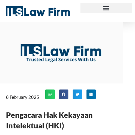
Skip
to
content
8 February 2025
Pengacara Hak Kekayaan
Intelektual (HKI)