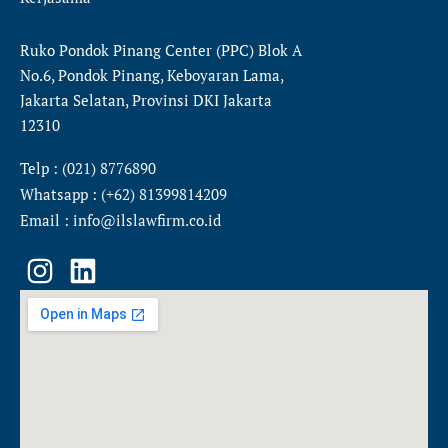
Ruko Pondok Pinang Center (PPC) Blok A
No.6, Pondok Pinang, Keboyaran Lama,
Jakarta Selatan, Provinsi DKI Jakarta
12310
Telp : (021) 8776890
Whatsapp : (+62) 81399814209
Email : info@ilslawfirm.co.id
I
L
n
i
s
n
t
k
a
e
g
d
r
i