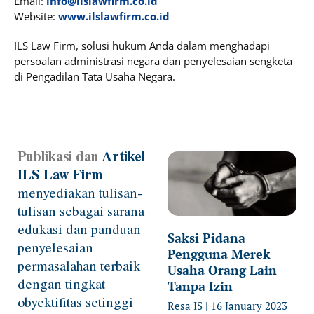
Email:
info@ilslawfirm.co.id
Website:
www.ilslawfirm.co.id
ILS Law Firm, solusi hukum Anda dalam menghadapi
persoalan administrasi negara dan penyelesaian sengketa
di Pengadilan Tata Usaha Negara.
Publikasi dan
Artikel
Page
Page
Page
Page
Page
ILS Law Firm
menyediakan tulisan-
tulisan sebagai sarana
edukasi dan panduan
Saksi Pidana
penyelesaian
Pengguna Merek
permasalahan terbaik
Usaha Orang Lain
dengan tingkat
Tanpa Izin
obyektifitas setinggi
Resa IS
16 January 2023