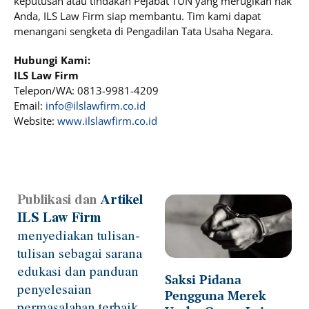
keputusan atau tindakan Pejabat TUN yang merugikan hak
Anda, ILS Law Firm siap membantu. Tim kami dapat
menangani sengketa di Pengadilan Tata Usaha Negara.
Hubungi Kami:
ILS Law Firm
Telepon/WA: 0813-9981-4209
Email:
info@ilslawfirm.co.id
Website:
www.ilslawfirm.co.id
Publikasi dan
Artikel
Page
Page
Page
Page
Page
ILS Law Firm
menyediakan tulisan-
tulisan sebagai sarana
edukasi dan panduan
Saksi Pidana
penyelesaian
Pengguna Merek
permasalahan terbaik