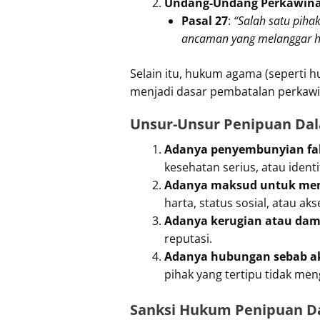
Undang-Undang Perkawina
Pasal 27
:
“Salah satu pih
ancaman yang melanggar hu
Selain itu, hukum agama (seperti 
menjadi dasar pembatalan perkawi
Unsur-Unsur Penipuan Da
Adanya penyembunyian fa
kesehatan serius, atau identit
Adanya maksud untuk mem
harta, status sosial, atau aks
Adanya kerugian atau damp
reputasi.
Adanya hubungan sebab ak
pihak yang tertipu tidak men
Sanksi Hukum Penipuan D