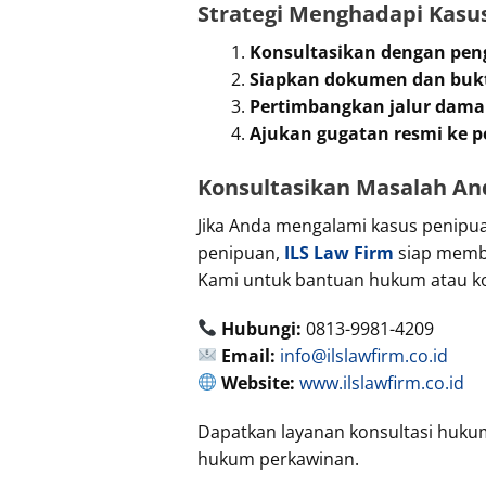
Strategi Menghadapi Kasu
Konsultasikan dengan pen
Siapkan dokumen dan bukt
Pertimbangkan jalur damai
Ajukan gugatan resmi ke p
Konsultasikan Masalah And
Jika Anda mengalami kasus penip
penipuan,
ILS Law Firm
siap membe
Kami untuk bantuan hukum atau ko
Hubungi:
0813-9981-4209
Email:
info@ilslawfirm.co.id
Website:
www.ilslawfirm.co.id
Dapatkan layanan konsultasi hukum
hukum perkawinan.