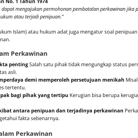
n No. 1 Tahun 1974
ak dapat mengajukan permohonan pembatalan perkawinan jika p
kum atau terjadi penipuan.”
hukum Islam) atau hukum adat juga mengatur soal penipua
nan.
lam Perkawinan
kta penting
Salah satu pihak tidak mengungkap status per
as asli.
perdaya demi memperoleh persetujuan menikah
Misa
es tertentu.
ak bagi pihak yang tertipu
Kerugian bisa berupa kerugian 
ibat antara penipuan dan terjadinya perkawinan
Perka
getahui fakta sebenarnya.
alam Perkawinan