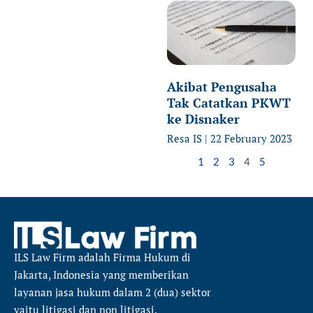
Akibat Pengusaha
Tak Catatkan PKWT
ke Disnaker
Resa IS
22 February 2023
1
2
3
4
5
ILS Law Firm
adalah Firma Hukum di
Jakarta, Indonesia yang memberikan
layanan jasa hukum dalam 2 (dua) sektor
yaitu
litigasi dan non litigasi.