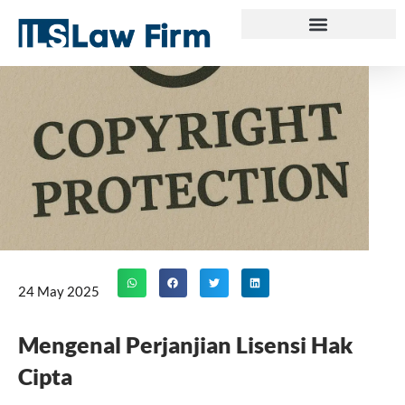
Skip
to
content
24 May 2025
Mengenal Perjanjian Lisensi Hak
Cipta