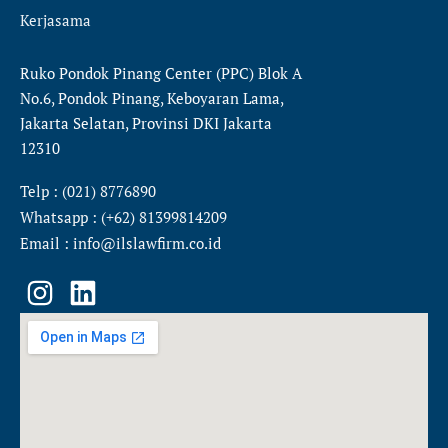
Kerjasama
Ruko Pondok Pinang Center (PPC) Blok A
No.6, Pondok Pinang, Keboyaran Lama,
Jakarta Selatan, Provinsi DKI Jakarta
12310
Telp : (021) 8776890
Whatsapp : (+62) 81399814209
Email : info@ilslawfirm.co.id
I
L
n
i
s
n
t
k
a
e
g
d