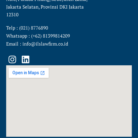
Jakarta Selatan, Provinsi DKI Jakarta
12310
Telp : (021) 8776890
Whatsapp : (+62) 81399814209
Email : info@ilslawfirm.co.id
I
L
n
i
s
n
t
k
a
e
g
d
r
i
a
n
m