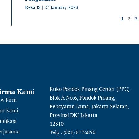
Resa IS
27 January 2023
1
2
3
Ruko Pondok Pinang Center (PPC)
irma Kami
Blok A No.6, Pondok Pinang,
aw Firm
Keboyaran Lama, Jakarta Selatan,
im Kami
Provinsi DKI Jakarta
blikasi
12310
erjasama
Telp : (021) 8776890