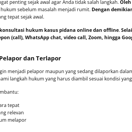
gat penting sejak awal agar Anda tidak salah langkah.
Oleh
n hukum sebelum masalah menjadi rumit.
Dengan demikia
g tepat sejak awal.
konsultasi hukum kasus pidana online dan offline
.
Sela
epon (call), WhatsApp chat, video call, Zoom, hingga Goo
Pelapor dan Terlapor
ngin menjadi pelapor maupun yang sedang dilaporkan dala
i langkah hukum yang harus diambil sesuai kondisi yang 
embantu:
ara tepat
ang relevan
lum melapor