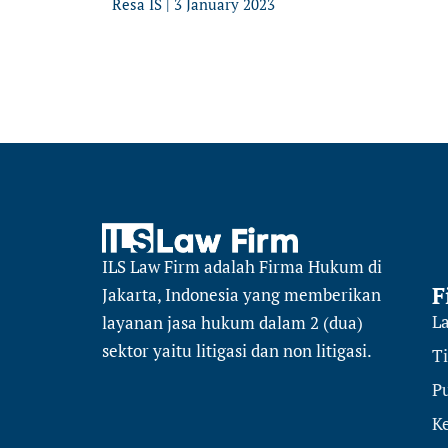
Resa IS
3 January 2023
ILS Law Firm
adalah Firma Hukum di
F
Jakarta, Indonesia yang memberikan
L
layanan jasa hukum dalam 2 (dua)
sektor
yaitu
litigasi dan non litigasi.
T
Pu
K