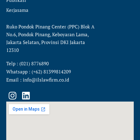
Kerjasama
Ruko Pondok Pinang Center (PPC) Blok A
No.6, Pondok Pinang, Keboyaran Lama,
Jakarta Selatan, Provinsi DKI Jakarta
12310
Telp : (021) 8776890
Whatsapp : (+62) 81399814209
Email : info@ilslawfirm.co.id
I
L
n
i
s
n
t
k
a
e
g
d