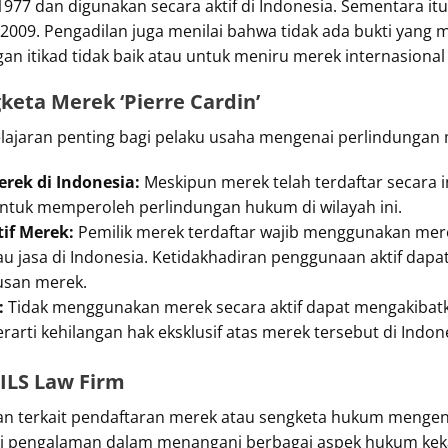
 1977 dan digunakan secara aktif di Indonesia. Sementara it
2009. Pengadilan juga menilai bahwa tidak ada bukti yan
 itikad tidak baik atau untuk meniru merek internasional 
keta Merek ‘Pierre Cardin’
ajaran penting bagi pelaku usaha mengenai perlindungan m
rek di Indonesia:
Meskipun merek telah terdaftar secara i
untuk memperoleh perlindungan hukum di wilayah ini.
if Merek:
Pemilik merek terdaftar wajib menggunakan mere
 jasa di Indonesia. Ketidakhadiran penggunaan aktif dapat 
san merek.
:
Tidak menggunakan merek secara aktif dapat mengakibat
rti kehilangan hak eksklusif atas merek tersebut di Indon
ILS Law Firm
 terkait pendaftaran merek atau sengketa hukum mengenai
i pengalaman dalam menangani berbagai aspek hukum kekay