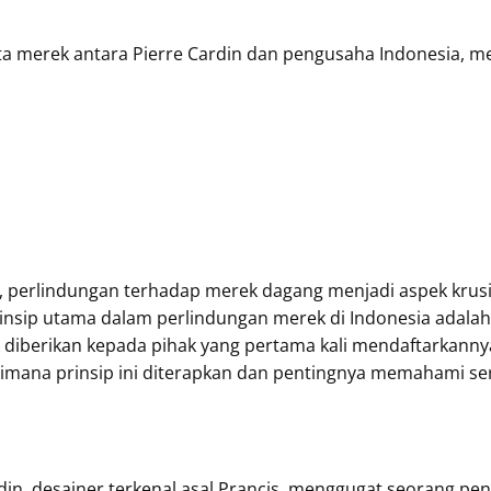
a merek antara Pierre Cardin dan pengusaha Indonesia, men
f, perlindungan terhadap merek dagang menjadi aspek krusi
nsip utama dalam perlindungan merek di Indonesia adalah pri
diberikan kepada pihak yang pertama kali mendaftarkannya
aimana prinsip ini diterapkan dan pentingnya memahami 
rdin, desainer terkenal asal Prancis, menggugat seorang pe