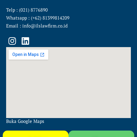
Telp : (021) 8776890
Whatsapp : (+62) 81399814209
Email : info@ilslawfirm.co.id
I
L
n
i
s
n
t
k
a
e
g
d
r
i
a
n
m
Buka Google Maps