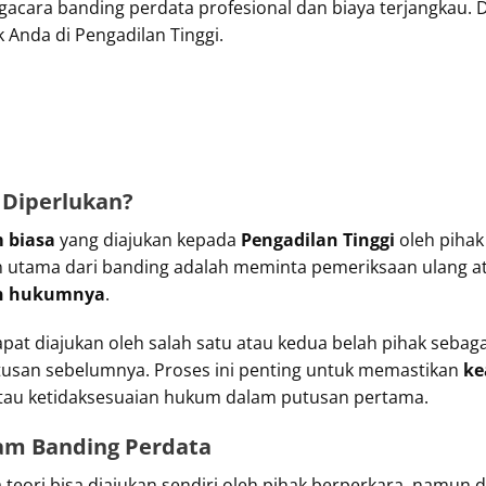
ngacara banding perdata profesional dan biaya terjangka
Anda di Pengadilan Tinggi.
 Diperlukan?
 biasa
yang diajukan kepada
Pengadilan Tinggi
oleh pihak
 utama dari banding adalah meminta pemeriksaan ulang atas
n hukumnya
.
at diajukan oleh salah satu atau kedua belah pihak sebaga
usan sebelumnya. Proses ini penting untuk memastikan
ke
 atau ketidaksesuaian hukum dalam putusan pertama.
am Banding Perdata
teori bisa diajukan sendiri oleh pihak berperkara, namun 