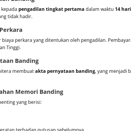
n kepada
pengadilan tingkat pertama
dalam waktu
14 har
ng tidak hadir.
 Perkara
iaya perkara yang ditentukan oleh pengadilan. Pembayara
an Tinggi.
taan Banding
anitera membuat
akta pernyataan banding
, yang menjadi 
rahan Memori Banding
nting yang berisi:
eratan terhadap putusan sebelumnya