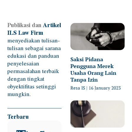
Publikasi dan
Artikel
Page
Page
Page
Page
Page
ILS Law Firm
menyediakan tulisan-
tulisan sebagai sarana
edukasi dan panduan
Saksi Pidana
penyelesaian
Pengguna Merek
permasalahan terbaik
Usaha Orang Lain
dengan tingkat
Tanpa Izin
obyektifitas setinggi
Resa IS
16 January 2023
mungkin.
Terbaru