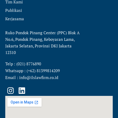
Tim Kami
Publikasi
Kerjasama
Ruko Pondok Pinang Center (PPC) Blok A
No.6, Pondok Pinang, Keboyaran Lama,
Jakarta Selatan, Provinsi DKI Jakarta
12310
Telp : (021) 8776890
Whatsapp : (+62) 81399814209
Email : info@ilslawfirm.co.id
I
L
n
i
s
n
t
k