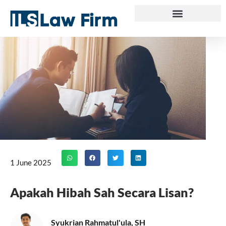
Skip
to
content
1 June 2025
Apakah Hibah Sah Secara Lisan?
Syukrian Rahmatul'ula, SH