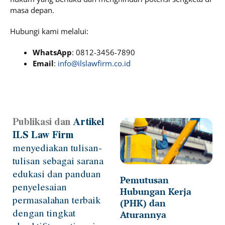
masa depan.
Hubungi kami melalui:
WhatsApp
: 0812-3456-7890
Email
:
info@ilslawfirm.co.id
Publikasi dan
Artikel
Page
Page
Page
Page
Page
ILS Law Firm
menyediakan tulisan-
tulisan sebagai sarana
edukasi dan panduan
Pemutusan
penyelesaian
Hubungan Kerja
permasalahan terbaik
(PHK) dan
dengan tingkat
Aturannya