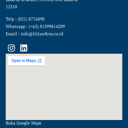
12310
Telp : (021) 8776890
Whatsapp : (+62) 81399814209
Email : info@ilslawfirm.co.id
I
L
n
i
s
n
t
k
a
e
g
d
r
i
a
n
m
Buka Google Maps