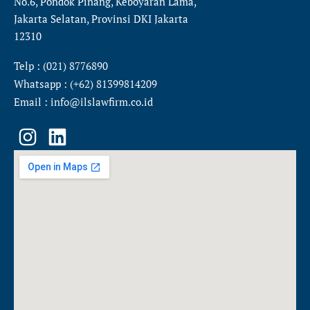
No.6, Pondok Pinang, Keboyaran Lama,
Jakarta Selatan, Provinsi DKI Jakarta
12310
Telp : (021) 8776890
Whatsapp : (+62) 81399814209
Email : info@ilslawfirm.co.id
I
L
n
i
s
n
t
k
a
e
g
d
r
i
a
n
m