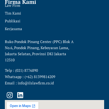
Firma Kami
Law Firm
Tim Kami
Publikasi
Kerjasama
Ruko Pondok Pinang Center (PPC) Blok A
No.6, Pondok Pinang, Keboyaran Lama,
Jakarta Selatan, Provinsi DKI Jakarta
12310
Telp : (021) 8776890
Whatsapp : (+62) 81399814209
Email : info@ilslawfirm.co.id
I
L
n
i
s
n