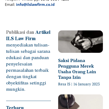
Email:
info@ilslawfirm.co.id
Publikasi dan
Artikel
Page
Page
Page
Page
Page
ILS Law Firm
menyediakan tulisan-
tulisan sebagai sarana
edukasi dan panduan
Saksi Pidana
penyelesaian
Pengguna Merek
permasalahan terbaik
Usaha Orang Lain
dengan tingkat
Tanpa Izin
obyektifitas setinggi
Resa IS
16 January 2023
mungkin.
Terbaru