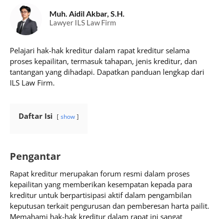
Muh. Aidil Akbar, S.H.
Lawyer ILS Law Firm
Pelajari hak-hak kreditur dalam rapat kreditur selama
proses kepailitan, termasuk tahapan, jenis kreditur, dan
tantangan yang dihadapi. Dapatkan panduan lengkap dari
ILS Law Firm.
Daftar Isi
show
Pengantar
Rapat kreditur merupakan forum resmi dalam proses
kepailitan yang memberikan kesempatan kepada para
kreditur untuk berpartisipasi aktif dalam pengambilan
keputusan terkait pengurusan dan pemberesan harta pailit.
Memahami hak-hak kreditur dalam rapat ini sangat