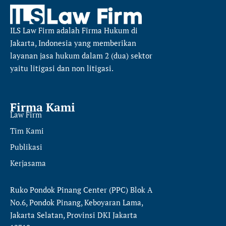
ILS Law Firm
adalah Firma Hukum di
Jakarta, Indonesia yang memberikan
layanan jasa hukum dalam 2 (dua) sektor
yaitu
litigasi dan non litigasi.
Firma Kami
Law Firm
Tim Kami
Publikasi
Kerjasama
Ruko Pondok Pinang Center (PPC) Blok A
No.6, Pondok Pinang, Keboyaran Lama,
Jakarta Selatan, Provinsi DKI Jakarta