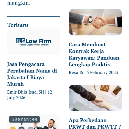
mungkin.
Terbaru
Cara Membuat
Kontrak Kerja
Karyawan: Panduan
Jasa Pengacara
Lengkap Praktis
Perubahan Nama di
Resa IS
5 February 2023
Jakarta I Biaya
Murah
Emir Dhia Isad, SH
12
July 2026
Apa Perbedaan
PKWT dan PKWTT ?