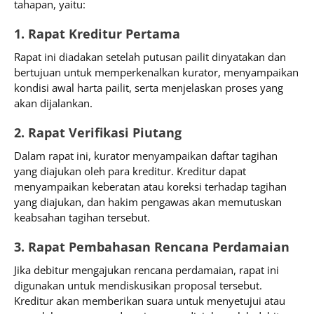
tahapan, yaitu:
1. Rapat Kreditur Pertama
Rapat ini diadakan setelah putusan pailit dinyatakan dan
bertujuan untuk memperkenalkan kurator, menyampaikan
kondisi awal harta pailit, serta menjelaskan proses yang
akan dijalankan.
2. Rapat Verifikasi Piutang
Dalam rapat ini, kurator menyampaikan daftar tagihan
yang diajukan oleh para kreditur. Kreditur dapat
menyampaikan keberatan atau koreksi terhadap tagihan
yang diajukan, dan hakim pengawas akan memutuskan
keabsahan tagihan tersebut.
3. Rapat Pembahasan Rencana Perdamaian
Jika debitur mengajukan rencana perdamaian, rapat ini
digunakan untuk mendiskusikan proposal tersebut.
Kreditur akan memberikan suara untuk menyetujui atau