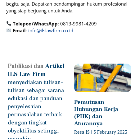
begitu saja. Dapatkan pendampingan hukum profesional
yang siap berjuang untuk Anda.
Telepon/WhatsApp
: 0813-9981-4209
Email
:
info@ilslawfirm.co.id
Publikasi dan
Artikel
Page
Page
Page
Page
Page
ILS Law Firm
menyediakan tulisan-
tulisan sebagai sarana
edukasi dan panduan
Pemutusan
penyelesaian
Hubungan Kerja
permasalahan terbaik
(PHK) dan
dengan tingkat
Aturannya
obyektifitas setinggi
Resa IS
3 February 2023
mungkin.