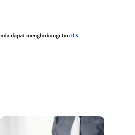
, anda dapat menghubungi tim
ILS
age
Page
Page