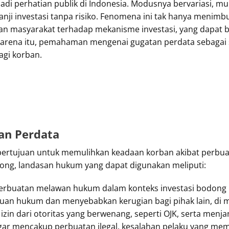
di perhatian publik di Indonesia. Modusnya bervariasi, mu
anji investasi tanpa risiko. Fenomena ini tak hanya menimbu
an masyarakat terhadap mekanisme investasi, yang dapat b
karena itu, pemahaman mengenai gugatan perdata sebagai 
gi korban.
an Perdata
bertujuan untuk memulihkan keadaan korban akibat perbu
dong, landasan hukum yang dapat digunakan meliputi:
erbuatan melawan hukum dalam konteks investasi bodong 
an hukum dan menyebabkan kerugian bagi pihak lain, di ma
zin dari otoritas yang berwenang, seperti OJK, serta menjan
ggar mencakup perbuatan ilegal, kesalahan pelaku yang memi