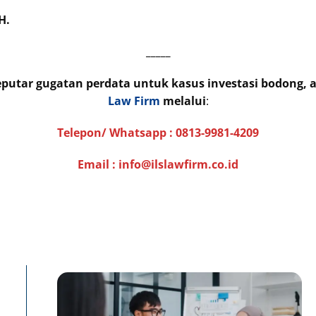
H.
_____
seputar gugatan perdata untuk kasus investasi bodong
Law Firm
melalui
:
Telepon/ Whatsapp :
0813-9981-4209
Email : info@ilslawfirm.co.id
Page
Page
P