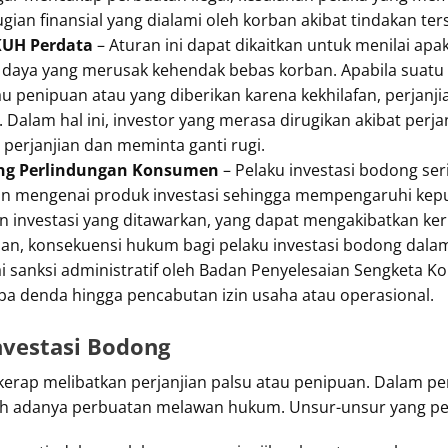
gian finansial yang dialami oleh korban akibat tindakan ter
 KUH Perdata
– Aturan ini dapat dikaitkan untuk menilai apa
u daya yang merusak kehendak bebas korban. Apabila suatu
tau penipuan atau yang diberikan karena kekhilafan, perjanji
 Dalam hal ini, investor yang merasa dirugikan akibat perj
erjanjian dan meminta ganti rugi.
ang Perlindungan Konsumen
– Pelaku investasi bodong ser
an mengenai produk investasi sehingga mempengaruhi ke
investasi yang ditawarkan, yang dapat mengakibatkan keru
ian, konsekuensi hukum bagi pelaku investasi bodong dala
 sanksi administratif oleh Badan Penyelesaian Sengketa K
rupa denda hingga pencabutan izin usaha atau operasional.
nvestasi Bodong
erap melibatkan perjanjian palsu atau penipuan. Dalam pe
ah adanya perbuatan melawan hukum. Unsur-unsur yang per