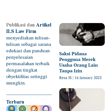
Publikasi dan
Artikel
Page
Page
Page
Page
Page
ILS Law Firm
menyediakan tulisan-
tulisan sebagai sarana
edukasi dan panduan
Saksi Pidana
penyelesaian
Pengguna Merek
permasalahan terbaik
Usaha Orang Lain
dengan tingkat
Tanpa Izin
obyektifitas setinggi
Resa IS
16 January 2023
mungkin.
Terbaru