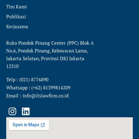
Tim Kami
Publikasi
Kerjasama
Ruko Pondok Pinang Center (PPC) Blok A
No.6, Pondok Pinang, Keboyaran Lama,
Jakarta Selatan, Provinsi DKI Jakarta
12310
Telp : (021) 8776890
Whatsapp : (+62) 81399814209
Email : info@ilslawfirm.co.id
I
L
n
i
s
n
t
k