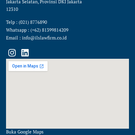
Jakarta Selatan, Provinsi DKI Jakarta
12310
Telp : (021) 8776890
Whatsapp : (+62) 81399814209
Email : info@ilslawfirm.co.id
I
L
n
i
s
n
t
k
a
e
g
d
r
i
a
n
m
Buka Google Maps