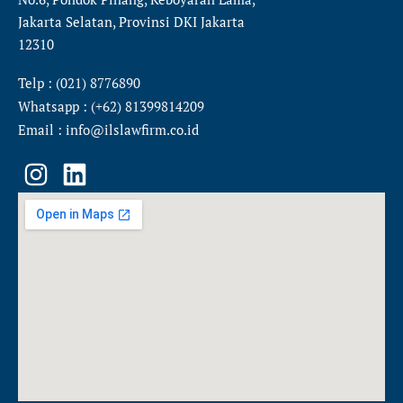
Jakarta Selatan, Provinsi DKI Jakarta
12310
Telp : (021) 8776890
Whatsapp : (+62) 81399814209
Email : info@ilslawfirm.co.id
I
L
n
i
s
n
t
k
a
e
g
d
r
i
a
n
m