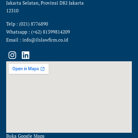
Jakarta Selatan, Provinsi DKI Jakarta
12310
Telp : (021) 8776890
Whatsapp : (+62) 81399814209
Email : info@ilslawfirm.co.id
I
L
n
i
s
n
t
k
a
e
g
d
r
i
a
n
m
Buka Google Maps