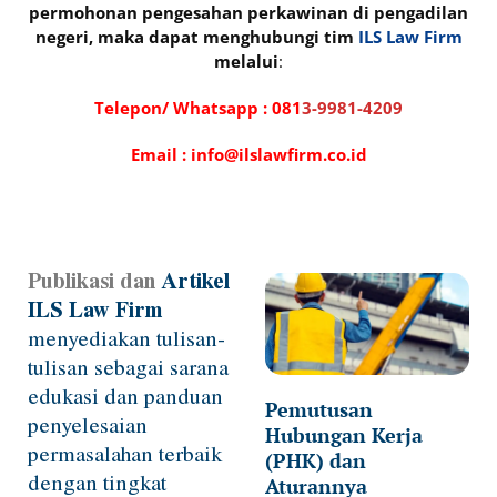
permohonan pengesahan perkawinan di pengadilan
negeri, maka dapat menghubungi tim
ILS Law Firm
melalui
:
Telepon/ Whatsapp :
081
3-9981-4209
Email : info@ilslawfirm.co.id
Publikasi dan
Artikel
Page
Page
Page
Page
Page
ILS Law Firm
menyediakan tulisan-
tulisan sebagai sarana
edukasi dan panduan
Pemutusan
penyelesaian
Hubungan Kerja
permasalahan terbaik
(PHK) dan
dengan tingkat
Aturannya