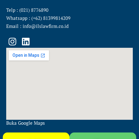
Telp : (021) 8776890
Whatsapp : (+62) 81399814209
Email : info@ilslawfirm.co.id
I
L
n
i
s
n
t
k
a
e
g
d
r
i
a
n
m
Buka Google Maps