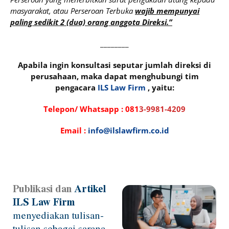
masyarakat, atau Perseroan Terbuka
wajib mempunyai
paling sedikit 2 (dua) orang anggota Direksi.”
________
Apabila ingin konsultasi seputar jumlah direksi di
perusahaan, maka dapat menghubungi tim
pengacara
ILS Law Firm
, yaitu:
Telepon/ Whatsapp :
081
3-9981-4209
Email :
info@ilslawfirm.co.id
Publikasi dan
Artikel
Page
Page
Page
Page
Page
ILS Law Firm
menyediakan tulisan-
tulisan sebagai sarana