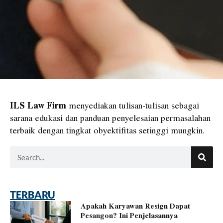
ILS Law Firm
menyediakan tulisan-tulisan sebagai
sarana edukasi dan panduan penyelesaian permasalahan
terbaik dengan tingkat obyektifitas setinggi mungkin.
Search
TERBARU
Apakah Karyawan Resign Dapat
Page
Page
Page
Page
Pesangon? Ini Penjelasannya