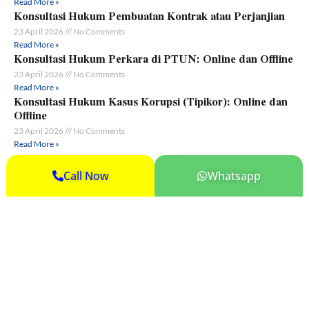
Read More »
Konsultasi Hukum Pembuatan Kontrak atau Perjanjian
23 April 2026
No Comments
Read More »
Konsultasi Hukum Perkara di PTUN: Online dan Offline
23 April 2026
No Comments
Read More »
Konsultasi Hukum Kasus Korupsi (Tipikor): Online dan
Offline
23 April 2026
No Comments
Read More »
KATEGORI
Call Now
Whatsapp
Hak Kekayaan Intelektual
Ketenagakerjaan
Litigasi & Non-litigasi
Pertanahan & Properti
Perusahaan & Investasi