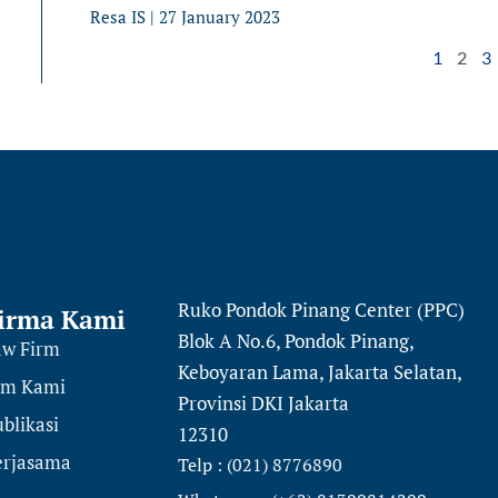
Resa IS
27 January 2023
1
2
3
Ruko Pondok Pinang Center (PPC)
irma Kami
Blok A No.6, Pondok Pinang,
aw Firm
Keboyaran Lama, Jakarta Selatan,
im Kami
Provinsi DKI Jakarta
blikasi
12310
erjasama
Telp : (021) 8776890