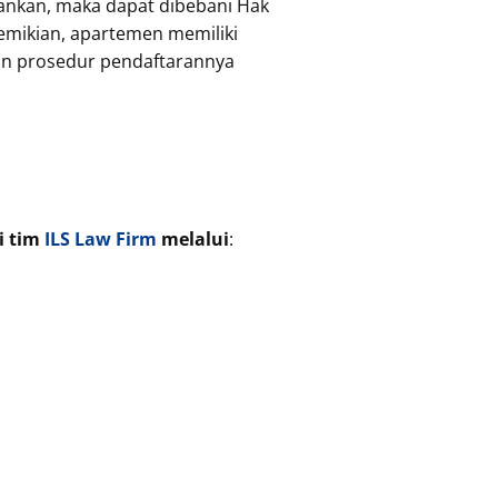
nkan, maka dapat dibebani Hak
mikian, apartemen memiliki
kan prosedur pendaftarannya
i tim
ILS Law Firm
melalui
: