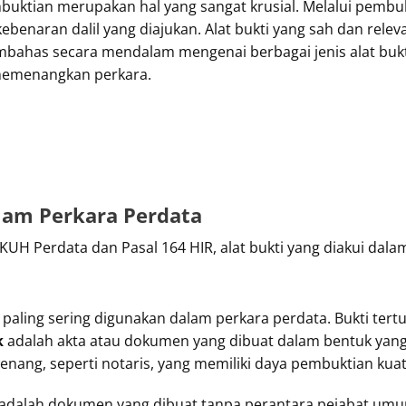
buktian merupakan hal yang sangat krusial. Melalui pembuk
benaran dalil yang diajukan. Alat bukti yang sah dan rel
embahas secara mendalam mengenai berbagai jenis alat buk
memenangkan perkara.
dalam Perkara Perdata
UH Perdata dan Pasal 164 HIR, alat bukti yang diakui dalam 
ng paling sering digunakan dalam perkara perdata. Bukti ter
k
adalah akta atau dokumen yang dibuat dalam bentuk yan
enang, seperti notaris, yang memiliki daya pembuktian kua
adalah dokumen yang dibuat tanpa perantara pejabat um