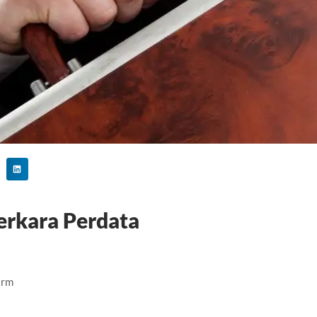
erkara Perdata
irm