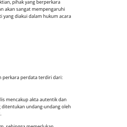
tian, pihak yang berperkara
evan akan sangat mempengaruhi
ti yang diakui dalam hukum acara
perkara perdata terdiri dari:
tulis mencakup akta autentik dan
g ditentukan undang-undang oleh
t.
um, sehingga memerlukan