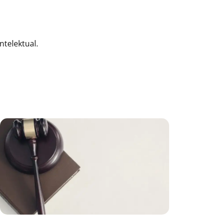
telektual.
age
Page
Page