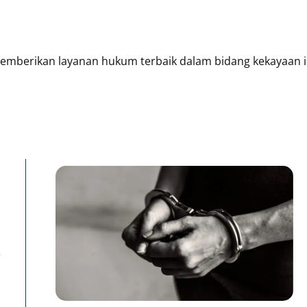
berikan layanan hukum terbaik dalam bidang kekayaan in
Page
Page
P
n