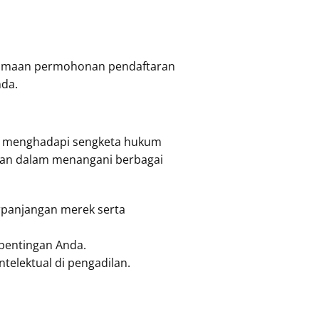
erimaan permohonan pendaftaran
nda.
u menghadapi sengketa hukum
laman dalam menangani berbagai
panjangan merek serta
epentingan Anda.
telektual di pengadilan.