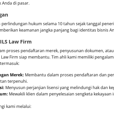
k Anda di pasar.
ngan
n perlindungan hukum selama 10 tahun sejak tanggal pen
emberikan keamanan jangka panjang bagi identitas bisnis A
ILS Law Firm
lam proses pendaftaran merek, penyusunan dokumen, ata
 ILS Law Firm siap membantu. Tim ahli kami memiliki penga
 termasuk:
ngan Merek:
Membantu dalam proses pendaftaran dan per
an terpenuhi.
i:
Menyusun perjanjian lisensi yang melindungi hak dan k
kum:
Mewakili klien dalam penyelesaian sengketa kekayaan in
ngi kami melalui: