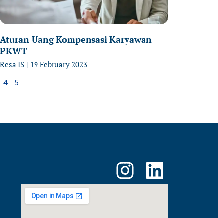
Aturan Uang Kompensasi Karyawan
PKWT
Resa IS
19 February 2023
4
5
I
L
n
i
s
n