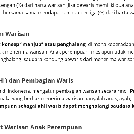
engah (½) dari harta warisan. Jika pewaris memiliki dua an
eka bersama-sama mendapatkan dua pertiga (⅔) dari harta w
m Warisan
t
konsep “mahjub” atau penghalang
, di mana keberadaan
uk menerima warisan. Anak perempuan, meskipun tidak memil
ghalangi saudara kandung pewaris dari menerima warisan. 
HI) dan Pembagian Waris
di Indonesia, mengatur pembagian warisan secara rinci.
P
, maka yang berhak menerima warisan hanyalah anak, ayah, 
mpuan sebagai ahli waris dapat menghalangi saudara 
it Warisan Anak Perempuan