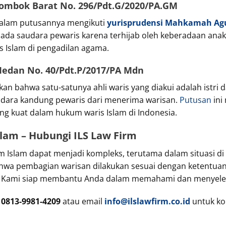
ombok Barat No. 296/Pdt.G/2020/PA.GM
alam putusannya mengikuti
yurisprudensi Mahkamah Ag
pada saudara pewaris karena terhijab oleh keberadaan ana
 Islam di pengadilan agama.
edan No. 40/Pdt.P/2017/PA Mdn
an bahwa satu-satunya ahli waris yang diakui adalah istr
ara kandung pewaris dari menerima warisan.
Putusan
in
g kuat dalam hukum waris Islam di Indonesia.
lam – Hubungi ILS Law Firm
Islam dapat menjadi kompleks, terutama dalam situasi di
wa pembagian warisan dilakukan sesuai dengan ketentuan
. Kami siap membantu Anda dalam memahami dan menyele
i
0813-9981-4209
atau email
info@ilslawfirm.co.id
untuk kon