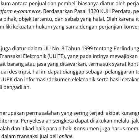
kum antara penjual dan pembeli biasanya diatur oleh perjan
atform e-commerce
. Berdasarkan Pasal 1320 KUH Perdata, p
pihak, objek tertentu, dan sebab yang halal. Oleh karena itu
memiliki kekuatan hukum yang sama dengan perjanjian konv
 beli juga diatur dalam UU No. 8 Tahun 1999 tentang Perlind
Transaksi Elektronik (UUITE), yang pada intinya mewajibk
ait barang atau jasa yang ditawarkan, termasuk syarat kontr
uai deskripsi, hal ini dapat dianggap sebagai pelanggaran
UUPK dan informasi/dokumen elektronik serta hasil cetakan
i pengadilan.
erupakan permasalahan yang sering terjadi akibat kurang
terima. Penyelesaian sengketa dapat dilakukan melalui jalur n
alah dan itikad baik para pihak. Konsumen juga harus m
 dalam transaksi jual beli
online
.