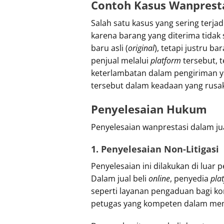
Contoh Kasus Wanpresta
Salah satu kasus yang sering terja
karena barang yang diterima tidak 
baru asli (
original
), tetapi justru b
penjual melalui
platform
tersebut, 
keterlambatan dalam pengiriman ya
tersebut dalam keadaan yang rusak
Penyelesaian Hukum
Penyelesaian wanprestasi dalam jua
1. Penyelesaian Non-Litigasi
Penyelesaian ini dilakukan di luar 
Dalam jual beli
online
, penyedia
pla
seperti layanan pengaduan bagi k
petugas yang kompeten dalam mem