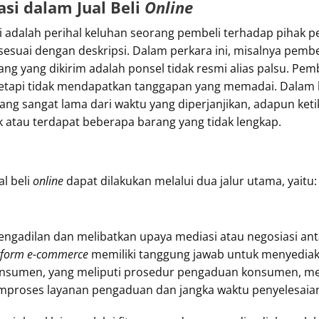
si dalam Jual Beli
Online
di adalah perihal keluhan seorang pembeli terhadap pihak p
sesuai dengan deskripsi. Dalam perkara ini, misalnya pemb
arang yang dikirim adalah ponsel tidak resmi alias palsu. 
tetapi tidak mendapatkan tanggapan yang memadai. Dalam ka
ng sangat lama dari waktu yang diperjanjikan, adapun keti
 atau terdapat beberapa barang yang tidak lengkap.
l beli
online
dapat dilakukan melalui dua jalur utama, yaitu:
pengadilan dan melibatkan upaya mediasi atau negosiasi ant
tform e-commerce
memiliki tanggung jawab untuk menyediak
onsumen, yang meliputi prosedur pengaduan konsumen, me
proses layanan pengaduan dan jangka waktu penyelesaia