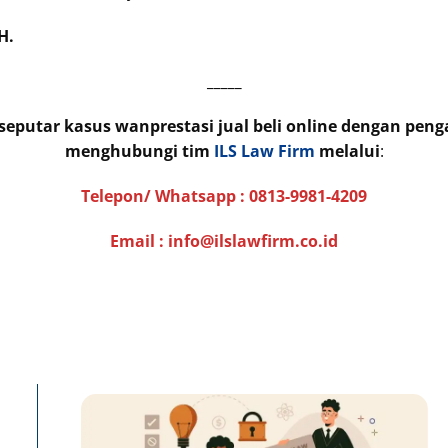
H.
_____
 seputar kasus wanprestasi jual beli online dengan pen
menghubungi tim
ILS Law Firm
melalui
:
Telepon/ Whatsapp :
0813-9981-4209
Email : info@ilslawfirm.co.id
Page
Page
Pa