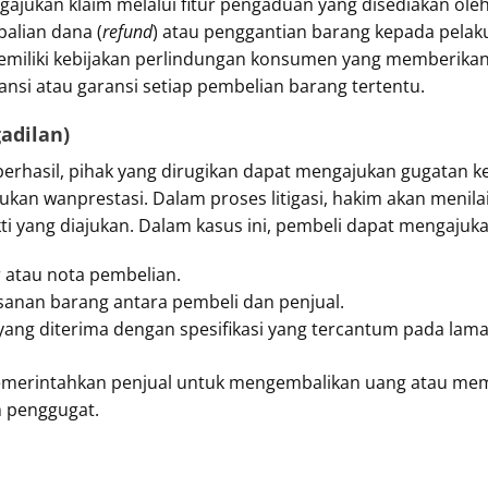
ajukan klaim melalui fitur pengaduan yang disediakan ole
lian dana (
refund
) atau penggantian barang kepada pelak
emiliki kebijakan perlindungan konsumen yang memberika
si atau garansi setiap pembelian barang tertentu.
gadilan)
ak berhasil, pihak yang dirugikan dapat mengajukan gugatan
ukan wanprestasi. Dalam proses litigasi, hakim akan menil
i yang diajukan. Dalam kasus ini, pembeli dapat mengajukan
r atau nota pembelian.
anan barang antara pembeli dan penjual.
yang diterima dengan spesifikasi yang tercantum pada lama
 memerintahkan penjual untuk mengembalikan uang atau me
h penggugat.