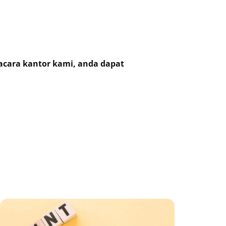
gacara kantor kami, anda dapat
ge
Page