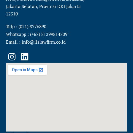
Jakarta Selatan, Provinsi DKI Jakarta
12310
Telp : (021) 8776890
Whatsapp : (+62) 81399814209
Email : info@ilslawfirm.co.id
I
L
n
i
s
n
t
k
a
e
g
d
r
i
a
n
m