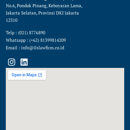
No.6, Pondok Pinang, Keboyaran Lama,
Jakarta Selatan, Provinsi DKI Jakarta
12310
Telp : (021) 8776890
Whatsapp : (+62) 81399814209
Email : info@ilslawfirm.co.id
I
L
n
i
s
n
t
k
a
e
g
d
r
i
a
n
m