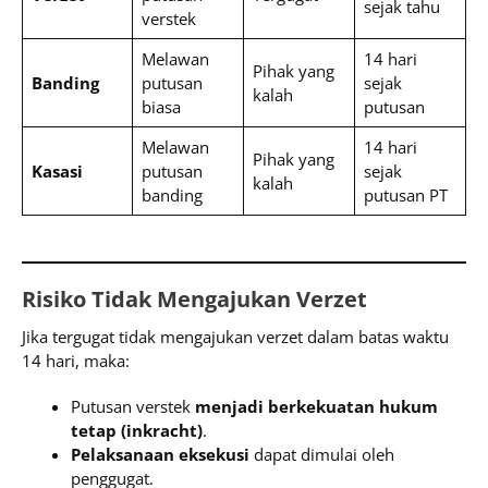
sejak tahu
verstek
Melawan
14 hari
Pihak yang
Banding
putusan
sejak
kalah
biasa
putusan
Melawan
14 hari
Pihak yang
Kasasi
putusan
sejak
kalah
banding
putusan PT
Risiko Tidak Mengajukan Verzet
Jika tergugat tidak mengajukan verzet dalam batas waktu
14 hari, maka:
Putusan verstek
menjadi berkekuatan hukum
tetap (inkracht)
.
Pelaksanaan eksekusi
dapat dimulai oleh
penggugat.