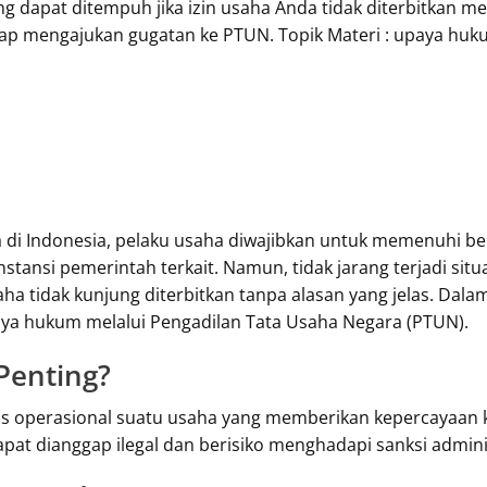
ng dapat ditempuh jika izin usaha Anda tidak diterbitkan m
p mengajukan gugatan ke PTUN. Topik Materi : upaya hukum j
di Indonesia, pelaku usaha diwajibkan untuk memenuhi ber
stansi pemerintah terkait. Namun, tidak jarang terjadi sit
aha tidak kunjung diterbitkan tanpa alasan yang jelas. Dalam
a hukum melalui Pengadilan Tata Usaha Negara (PTUN).
Penting?
tas operasional suatu usaha yang memberikan kepercayaan
dapat dianggap ilegal dan berisiko menghadapi sanksi admini