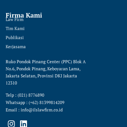
Firma Kami
Law Firm
Tim Kami
Publikasi
Kerjasama
Ruko Pondok Pinang Center (PPC) Blok A
No.6, Pondok Pinang, Keboyaran Lama,
Jakarta Selatan, Provinsi DKI Jakarta
12310
Telp : (021) 8776890
Whatsapp : (+62) 81399814209
Email : info@ilslawfirm.co.id
I
L